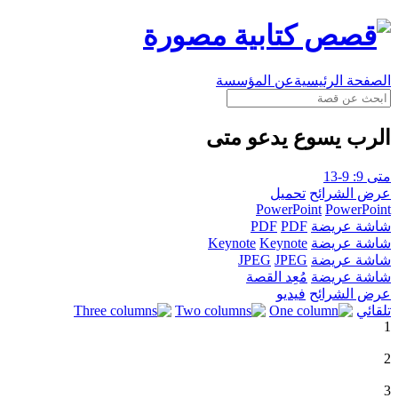
الصفحة الرئيسية
عن المؤسسة
الرب يسوع يدعو متى
متى 9: 9-13
عرض الشرائح
تحميل
PowerPoint
PowerPoint
شاشة عريضة
PDF
PDF
شاشة عريضة
Keynote
Keynote
شاشة عريضة
JPEG
JPEG
شاشة عريضة
مُعِد القصة
عرض الشرائح
فيديو
تلقائي
1
2
3