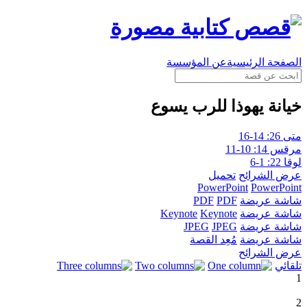
الصفحة الرئيسية
عن المؤسسة
خيانة يهوذا للرب يسوع
متى 26: 14-16
مرقس 14: 10-11
لوقا 22: 1-6
عرض الشرائح
تحميل
PowerPoint
PowerPoint
شاشة عريضة
PDF
PDF
شاشة عريضة
Keynote
Keynote
شاشة عريضة
JPEG
JPEG
شاشة عريضة
مُعِد القصة
عرض الشرائح
تلقائي
1
2