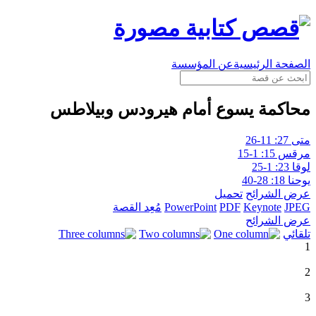
الصفحة الرئيسية
عن المؤسسة
محاكمة يسوع أمام هيرودس وبيلاطس
متى 27: 11-26
مرقس 15: 1-15
لوقا 23: 1-25
يوحنا 18: 28-40
عرض الشرائح
تحميل
JPEG
Keynote
PDF
PowerPoint
مُعِد القصة
عرض الشرائح
تلقائي
1
2
3