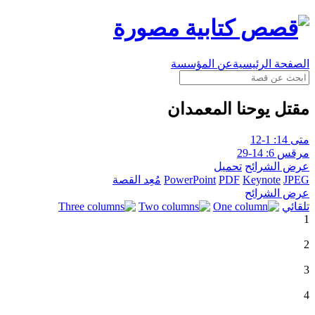
الصفحة الرئيسية
عن المؤسسة
مقتل يوحنا المعمدان
متى 14: 1-12
مرقس 6: 14-29
عرض الشرائح
تحميل
JPEG
Keynote
PDF
PowerPoint
مُعِد القصة
عرض الشرائح
تلقائي
1
2
3
4