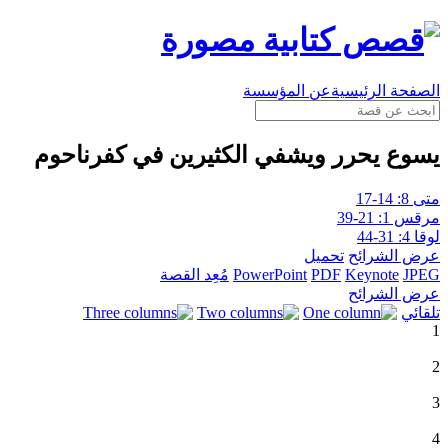
الصفحة الرئيسية
عن المؤسسة
يسوع يحرر ويشفي الكثيرين في كفرناحوم
متى 8: 14-17
مرقس 1: 21-39
لوقا 4: 31-44
عرض الشرائح
تحميل
JPEG
Keynote
PDF
PowerPoint
مُعِد القصة
عرض الشرائح
تلقائي
1
2
3
4