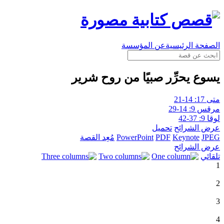
الصفحة الرئيسية
عن المؤسسة
يسوع يحرِّر صبيًا من روح شرير
متى 17: 14-21
مرقس 9: 14-29
لوقا 9: 37-42
عرض الشرائح
تحميل
JPEG
Keynote
PDF
PowerPoint
مُعِد القصة
عرض الشرائح
تلقائي
1
2
3
4